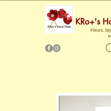
KRo+'s H
Fleurs, bi
e