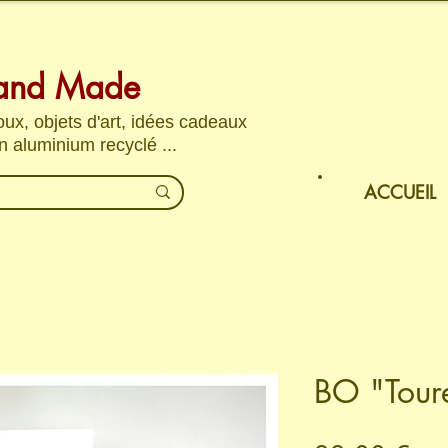
and Made
joux, objets d'art, idées cadeaux
n aluminium recyclé ...
ACCUEIL
BO "Toure