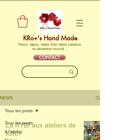
KRo+'s Hand Made
Fleurs, bijoux, objets d'art, idées cadeaux
en aluminium recyclé ...
CONTACT
NEWS
Tous les posts
Tous les posts
La RTBf aux ateliers de
A l'atelier
KRo+