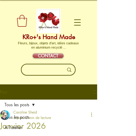
KRo+'s Hand Made
Fleurs, bijoux, objets d'art, idées cadeaux
en aluminium recyclé ...
CONTACT
Post
Tous les posts
Caroline Sheid
Tous les posts
6 janv.
2 min de lecture
Janvier 2026
A l'atelier