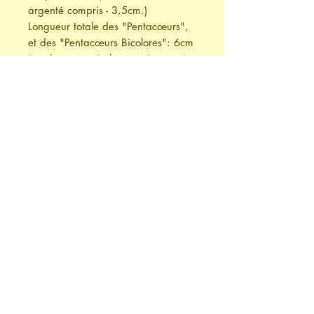
argenté compris - 3,5cm.)
Longueur totale des "Pentacœurs",
et des "Pentacœurs Bicolores": 6cm
(crochets en métal argenté compris -
2cm.)
Possibilité d'adapter en version clips
ou argent 925 moyennant
supplément de 2€.
Design Enregistré chez Safe
Creative nr.2102056836294 -
boucles d'oreilles "Cœurs Simples
2021"
& nr.2102056836485 - boucles
d'oreilles "Pentacœurs 2021"
Apprêts
Apprêts en métal argenté.
Retours et rétractation
Possibilité de montage sur crochets en