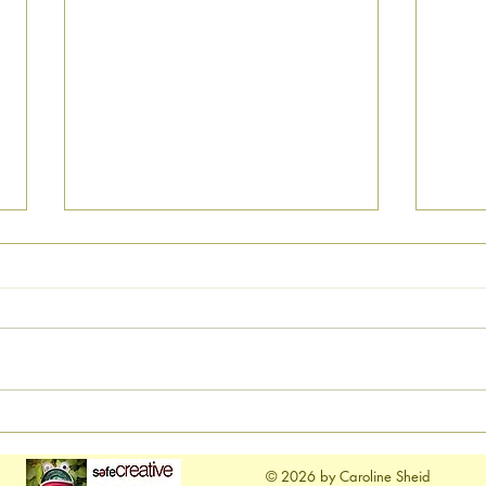
En m
Les coquelicots revisités de
KRo+
​© 2026 by Caroline Sheid