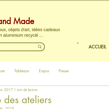
and Made
joux, objets d'art, idées cadeaux
n aluminium recyclé ...
ACCUEIL
ure
Tableaux
Expos
Presse
nv. 2017
1 min de lecture
 des ateliers
éc. 2019