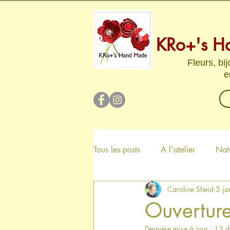
KRo+'s H
Fleurs, bi
e
Tous les posts
A l'atelier
Nat
Caroline Sheid
5 ja
Ouverture
Dernière mise à jour :
13 d