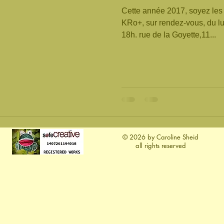
Cette année 2017, soyez les 
KRo+, sur rendez-vous, du l
18h. rue de la Goyette,11...
​© 2026 by Caroline Sheid
all rights reserved