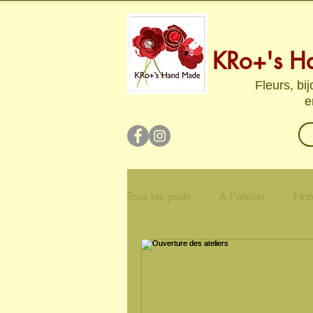
KRo+'s H
Fleurs, bi
e
Tous les posts
A l'atelier
Nat