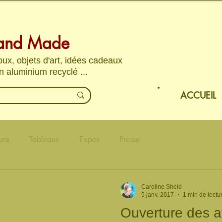
and Made
joux, objets d'art, idées cadeaux
n aluminium recyclé ...
ACCUEIL
ure
Tableaux
Expos
Presse
Caroline Sheid
5 janv. 2017
1 min de lectu
Ouverture des at