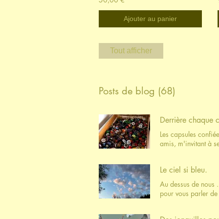
Ajouter au panier
Tout afficher
Posts de blog (68)
Derrière chaque cr
Les capsules confiée
amis, m'invitant à s
d'attentions qui me 
me retrouve au Doma
Le ciel si bleu.
a choisi les caps en
les caps qu'elle co
Au dessus de nous ...
belles caps roses d
pour vous parler de 
une fois par an pou
crise. Une de plus que nous traversons. Alors ? Je me réinvente ... fleurs de pommier au mois d'avril-mai Puisque j'ai
Caroline". Nombreux 
la chance d'avoir un
une question qui rev