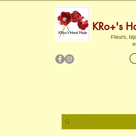
KRo+'s H
Fleurs, bi
e