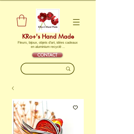
KRo+'s Hand Made
Fleurs, bijoux, objets d'art, idées cadeaux
en aluminium recyclé ...
CONTACT