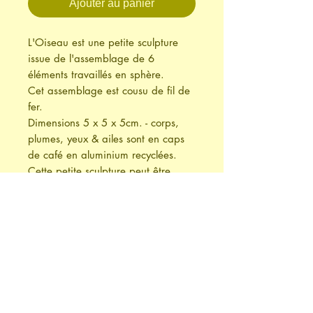
Ajouter au panier
L'Oiseau est une petite sculpture
issue de l'assemblage de 6
éléments travaillés en sphère.
Cet assemblage est cousu de fil de
fer.
Dimensions 5 x 5 x 5cm. - corps,
plumes, yeux & ailes sont en caps
de café en aluminium recyclées.
Cette petite sculpture peut être
suspendue ou posée sur support
(photo).
Cette création est protégée par un
copyright chez Safe creative
ref: 1606228199961 - 22.06.2016
Suggestion de présentation - Les
oiseaux sont réalisés à la main et
sont des pièces uniques. De légères