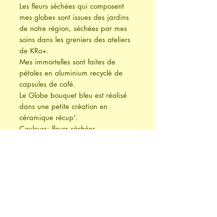
Les fleurs séchées qui composent
mes globes sont issues des jardins
de notre région, séchées par mes
soins dans les greniers des ateliers
de KRo+.
Mes immortelles sont faites de
pétales en aluminium recyclé de
capsules de café.
Le Globe bouquet bleu est réalisé
dans une petite création en
céramique récup'.
Couleurs: fleurs séchées
naturellement beiges - Tiny flowers
KRo+'s hand Made© bleu lavande
Taille du gloge (Ø15cm-H25cm.)
La composition des fleurs varie à
chaque création. Chaque globe est
unique.
Retrait à l'atelier conseillé.