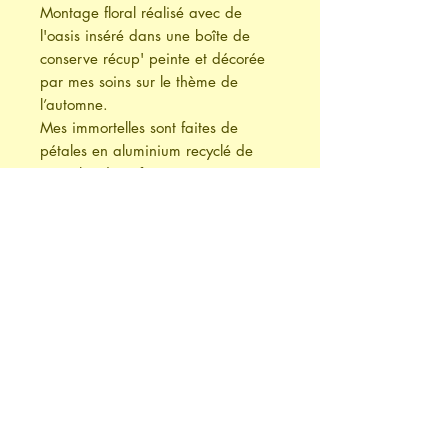
Montage floral réalisé avec de
l'oasis inséré dans une boîte de
conserve récup' peinte et décorée
par mes soins sur le thème de
l’automne.
Mes immortelles sont faites de
pétales en aluminium recyclé de
capsules de café..
Taille de la composition (Ø:15cm-
H:22cm)
La composition des fleurs varie à
chaque création. Chaque montage
est unique.
Retrait à l'atelier conseillé.
Expédition
Cet article peut être expédié, cependant
il est conseillé de procéder à 1 retrait à
​© 2026 by Caroline Sheid