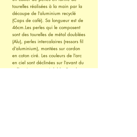
tourelles réalisées à la main par la
découpe de l’aluminium recyclé
(Caps de café). Sa longueur est de
46cm.Les perles qui le composent
sont des tourelles de métal doublées
(Alu), perles intercalaires (ressors fil
d’aluminium), montées sur cordon
en coton ciré. Les couleurs de l’arc
en ciel sont déclinées sur l’avant du
collier. Longueur réglable. Boucles
d’oreilles assorties disponibles sous
section Boucles d'oreilles tourelles
simples et Tourelles trio.
Enregistrement du design "Collier
Tourelles© multi" chez SafeCreative
nr. 2312016271205
(Photographies non contractuelles).