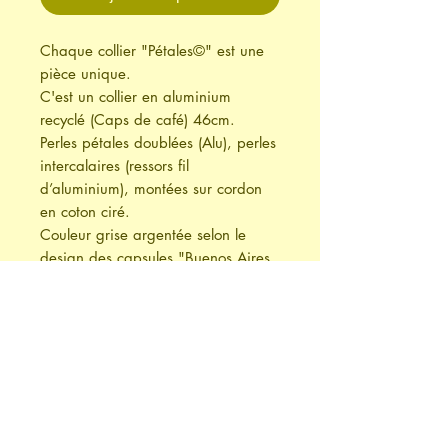
Chaque collier "Pétales©" est une
pièce unique.
C'est un collier en aluminium
recyclé (Caps de café) 46cm.
Perles pétales doublées (Alu), perles
intercalaires (ressors fil
d’aluminium), montées sur cordon
en coton ciré.
Couleur grise argentée selon le
design des capsules "Buenos Aires
Lungo 2021".
Longueur réglable.
Boucles d’oreilles assorties
disponibles sous section
Boucles
d'oreilles
.
Enregistrement du design "Pétale©"
chez SafeCreative
nr. 1505154100624