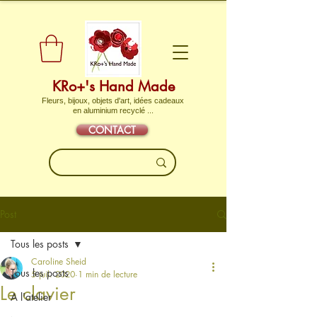
KRo+'s Hand Made
Fleurs, bijoux, objets d'art, idées cadeaux
en aluminium recyclé ...
CONTACT
Post
Tous les posts
Caroline Sheid
Tous les posts
5 juil. 2020
1 min de lecture
Le clavier
A l'atelier