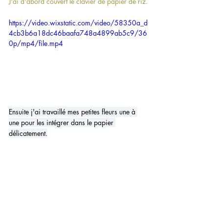
J'ai d'abord couvert le clavier de papier de riz.
https://video.wixstatic.com/video/58350a_d
4cb3b6a18dc46baafa748a4899ab5c9/36
0p/mp4/file.mp4
Ensuite j'ai travaillé mes petites fleurs une à 
une pour les intégrer dans le papier 
délicatement.