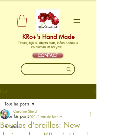
KRo+'s Hand Made
Fleurs, bijoux, objets d'art, idées cadeaux
en aluminium recyclé ...
CONTACT
Post
Tous les posts
Caroline Sheid
Tous les posts
21 janv. 2021
2 min de lecture
Boucles d’oreilles: New
A l'atelier