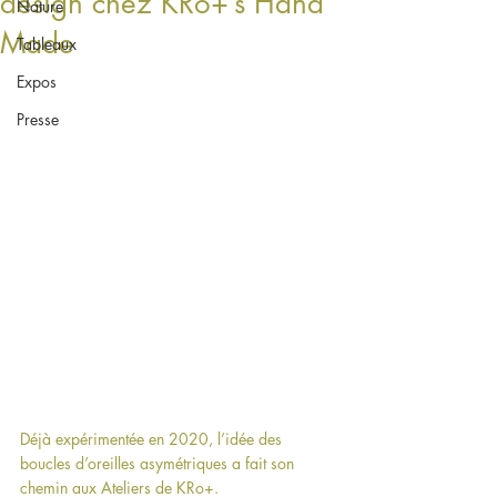
design chez KRo+’s Hand
Nature
Made
Tableaux
Expos
Presse
Déjà expérimentée en 2020, l’idée des 
boucles d’oreilles asymétriques a fait son 
chemin aux Ateliers de KRo+.