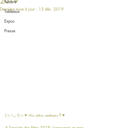
2019
Nature
Dernière mise à jour :
13 déc. 2019
Tableaux
Expos
Presse
(っ◔◡◔)っ ♥ 𝒟𝑒𝓈 𝒾𝒹𝑒𝑒𝓈 𝒸𝒶𝒹𝑒𝒶𝓊𝓍 ? ♥
A l’arrivée des fêtes 2019 j’exposerai en mes 