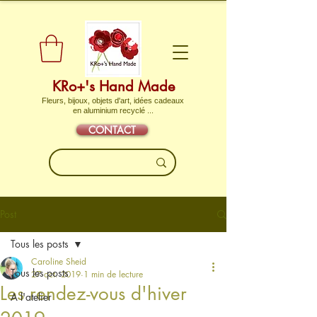
KRo+'s Hand Made
Fleurs, bijoux, objets d'art, idées cadeaux
en aluminium recyclé ...
CONTACT
Post
Tous les posts
Caroline Sheid
Tous les posts
27 oct. 2019
1 min de lecture
Les rendez-vous d'hiver
A l'atelier