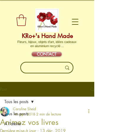
KRo+'s Hand Made
Fleurs, bijoux, objets d'art, idées cadeaux
en aluminium recyclé ...
CONTACT
Post
Tous les posts
Caroline Sheid
Tous les posts
14 sept. 2018
2 min de lecture
Animez vos livres
A l'atelier
Dernière mise à jour :
13 déc. 2019