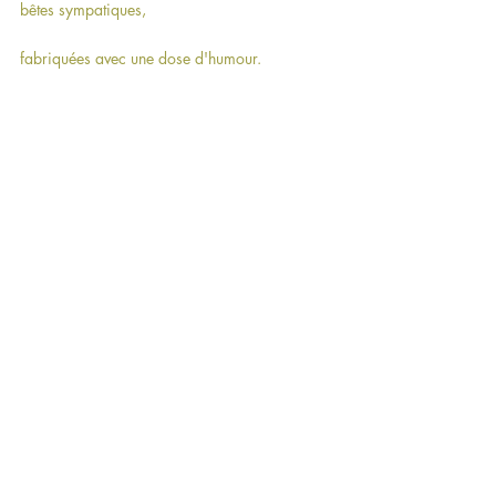
bêtes sympatiques, 
fabriquées avec une dose d'humour.
Coccinelles, souris, oiseaux et poissons 
veillent sur vos livres.