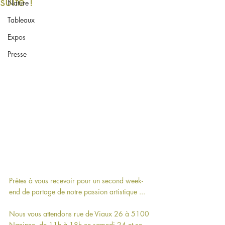
suite !
Nature
Tableaux
Expos
Presse
Prêtes à vous recevoir pour un second week-
end de partage de notre passion artistique ...
Nous vous attendons rue de Viaux 26 à 5100 
Naninne, de 11h à 18h ce samedi 24 et ce 