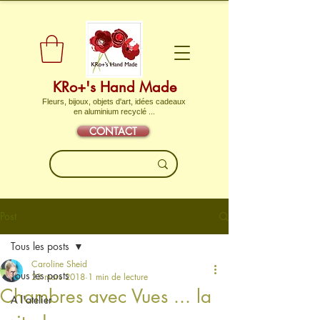
KRo+'s Hand Made
Fleurs, bijoux, objets d'art, idées cadeaux
en aluminium recyclé ...
CONTACT
Post
Tous les posts
Caroline Sheid
Tous les posts
23 mars 2018
1 min de lecture
Chambres avec Vues ... la
A l'atelier