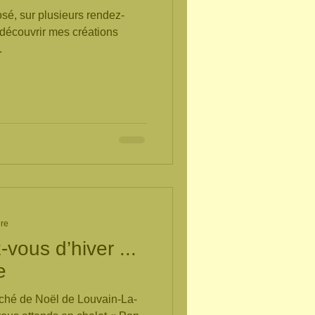
osé, sur plusieurs rendez-
 découvrir mes créations
.
ure
vous d’hiver ...
e
ché de Noël de Louvain-La-