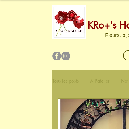
KRo+'s H
Fleurs, bi
e
Tous les posts
A l'atelier
Nat