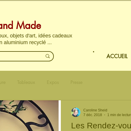
and Made
joux, objets d'art, idées cadeaux
n aluminium recyclé ...
ACCUEIL
ure
Tableaux
Expos
Presse
Caroline Sheid
7 déc. 2018
1 min de lectu
Les Rendez-vou