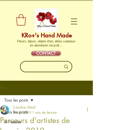
KRo+'s Hand Made
Fleurs, bijoux, objets d'art, idées cadeaux
en aluminium recyclé ...
CONTACT
Post
Tous les posts
Caroline Sheid
Tous les posts
2 avr. 2019
1 min de lecture
Parcours d'artistes de
A l'atelier