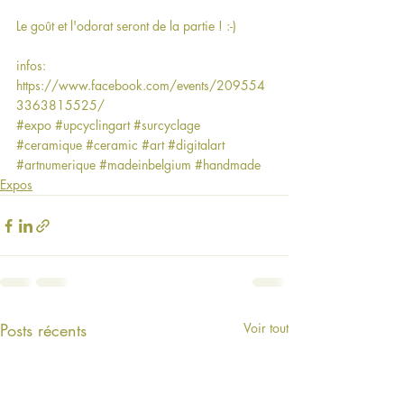
Le goût et l'odorat seront de la partie ! :-)
infos: 
https://www.facebook.com/events/209554
3363815525/
#expo
#upcyclingart
#surcyclage
#ceramique
#ceramic
#art
#digitalart
#artnumerique
#madeinbelgium
#handmade
Expos
Posts récents
Voir tout