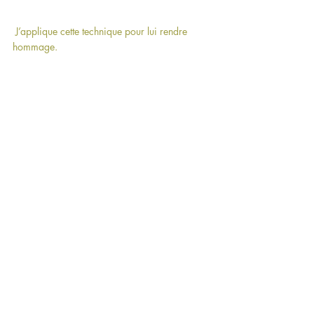
 J’applique cette technique pour lui rendre 
hommage.
 Au pied du cerisier, il trouvera sa place.