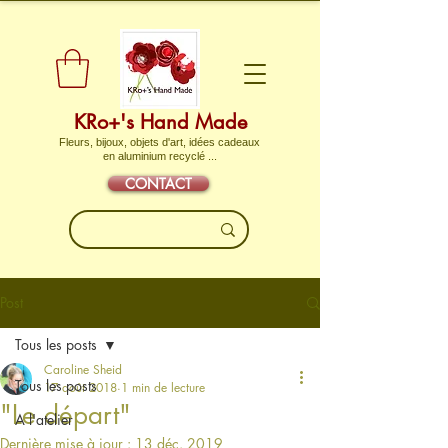
KRo+'s Hand Made
Fleurs, bijoux, objets d'art, idées cadeaux
en aluminium recyclé ...
CONTACT
Post
Tous les posts
Caroline Sheid
Tous les posts
17 août 2018
1 min de lecture
"Le départ"
A l'atelier
Dernière mise à jour :
13 déc. 2019