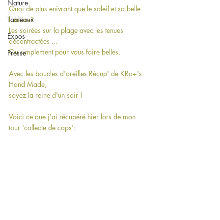
Nature
Quoi de plus enivrant que le soleil et sa belle 
Tableaux
lumière?
Les soirées sur la plage avec les tenues 
Expos
décontractées ...
Ou simplement pour vous faire belles. 
Presse
Avec les boucles d'oreilles Récup' de KRo+'s 
Hand Made,
soyez la reine d'un soir !
Voici ce que j'ai récupéré hier lors de mon 
tour 'collecte de caps':