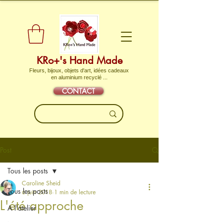
KRo+'s Hand Made
Fleurs, bijoux, objets d'art, idées cadeaux
en aluminium recyclé ...
CONTACT
Post
Tous les posts
Caroline Sheid
Tous les posts
6 juin 2018
1 min de lecture
L'été approche
A l'atelier